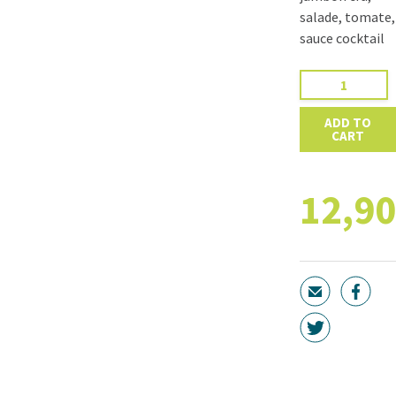
salade, tomate,
sauce cocktail
Burger
montagnard
quantity
ADD TO
CART
12,9