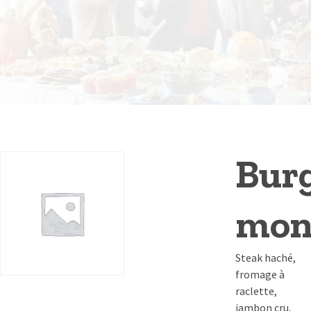
Bur
mon
Steak haché,
fromage à
raclette,
jambon cru,